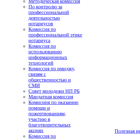
Методическая комиссия
По контролю за
профессиональной
деятельностью
нотариусов
Комиссия по
профессиональной этике
нотариуса
Комиссия по
использованию
информационных
технологий
Комиссия по имиджу,
связям с
общественностью и
СМИ
Совет молодежи НП РБ
Мандатная комиссия
Комисиия по оказанию
помощи и
пожертвованиям,
участию в
благотворительных
акциях
Полезная 
Комиссия по