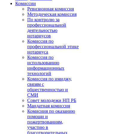
Комиссии
Ревизионная комиссия
Методическая комиссия
По контролю за
профессиональной
деятельностью
нотариусов
Комиссия по
профессиональной этике
нотариуса
Комиссия по
использованию
информационных
технологий
Комиссия по имиджу,
связям с
общественностью и
СМИ
Совет молодежи НП РБ
Мандатная комиссия
Комисиия по оказанию
помощи и
пожертвованиям,
участию в
благотворительных