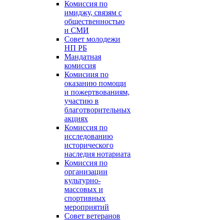
Комиссия по
имиджу, связям с
общественностью
и СМИ
Совет молодежи
НП РБ
Мандатная
комиссия
Комисиия по
оказанию помощи
и пожертвованиям,
участию в
благотворительных
акциях
Комиссия по
исследованию
исторического
наследия нотариата
Комиссия по
организации
культурно-
массовых и
спортивных
мероприятий
Совет ветеранов