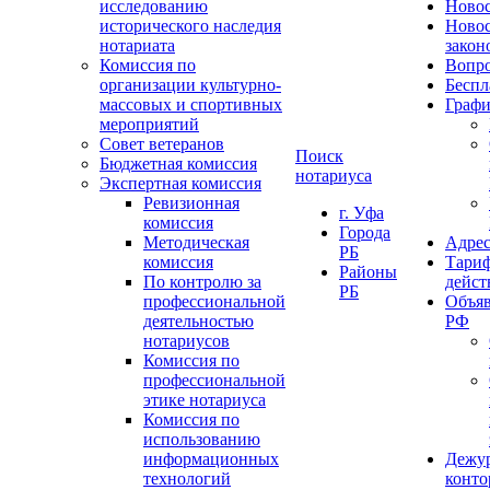
исследованию
Ново
исторического наследия
Ново
нотариата
закон
Комиссия по
Вопро
организации культурно-
Беспл
массовых и спортивных
Графи
мероприятий
Совет ветеранов
Поиск
Бюджетная комиссия
нотариуса
Экспертная комиссия
Ревизионная
г. Уфа
комиссия
Города
Методическая
Адрес
РБ
комиссия
Тариф
Районы
По контролю за
дейст
РБ
профессиональной
Объяв
деятельностью
РФ
нотариусов
Комиссия по
профессиональной
этике нотариуса
Комиссия по
использованию
информационных
Дежу
технологий
конт