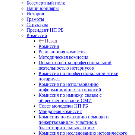
Бессмертный полк
Наши юбиляры
История
Грамоты
Структура
Президент НП РБ
Комиссии
Назад
Комиссии
Ревизионная комиссия
Методическая комиссия
По контролю за профессиональной
деятельностью нотариусов
Комиссия по профессиональной этике
нотариуса
Комиссия по использованию
информационных технологий
Комиссия по имиджу, связям с
общественностью и СМИ
Совет молодежи НП РБ
Мандатная комиссия
Комисиия по оказанию помощи и
пожертвованиям, участию в
благотворительных акциях
Комиссия по исследованию исторического