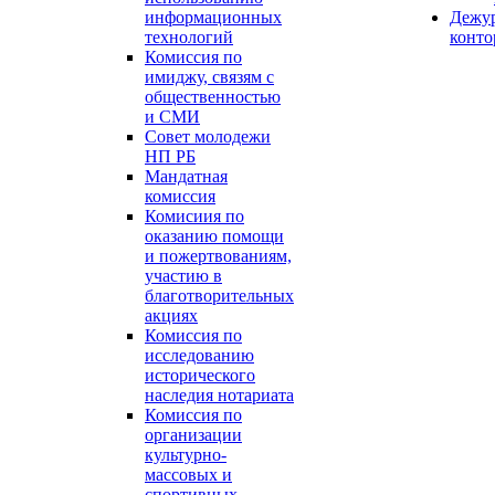
информационных
Дежу
технологий
конт
Комиссия по
имиджу, связям с
общественностью
и СМИ
Совет молодежи
НП РБ
Мандатная
комиссия
Комисиия по
оказанию помощи
и пожертвованиям,
участию в
благотворительных
акциях
Комиссия по
исследованию
исторического
наследия нотариата
Комиссия по
организации
культурно-
массовых и
спортивных