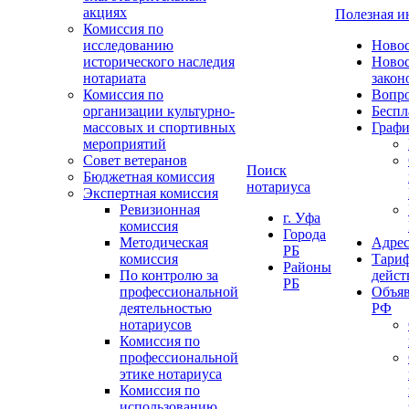
акциях
Полезная 
Комиссия по
исследованию
Ново
исторического наследия
Ново
нотариата
закон
Комиссия по
Вопро
организации культурно-
Беспл
массовых и спортивных
Графи
мероприятий
Совет ветеранов
Поиск
Бюджетная комиссия
нотариуса
Экспертная комиссия
Ревизионная
г. Уфа
комиссия
Города
Методическая
Адрес
РБ
комиссия
Тариф
Районы
По контролю за
дейст
РБ
профессиональной
Объяв
деятельностью
РФ
нотариусов
Комиссия по
профессиональной
этике нотариуса
Комиссия по
использованию