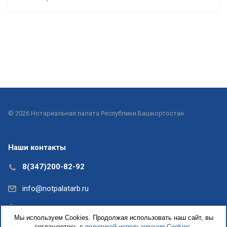
© 2026 Нотариальная палата Республики Башкортостан
Наши контакты
8(347)200-82-92
info@notpalatarb.ru
Республика Башкортостан, г.Уфа, ул.Кирова, д. 31,
Мы используем Cookies. Продолжая использовать наш сайт, вы
офис 5
соглашаетесь с
политикой использования Cookies.