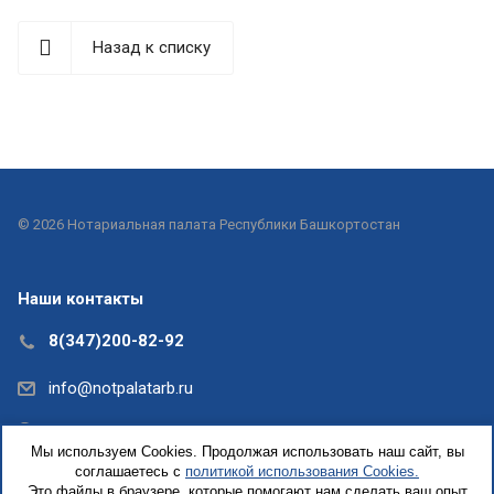
Назад к списку
© 2026 Нотариальная палата Республики Башкортостан
Наши контакты
8(347)200-82-92
info@notpalatarb.ru
Республика Башкортостан, г.Уфа, ул.Кирова, д. 31,
Мы используем Cookies. Продолжая использовать наш сайт, вы
офис 5
соглашаетесь с
политикой использования Cookies.
Это файлы в браузере, которые помогают нам сделать ваш опыт