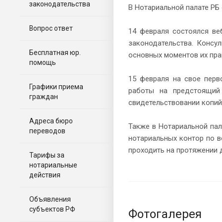
законодательства
В Нотариальной палате РБ
Вопрос ответ
14 февраля состоялся ве
законодательства. Консу
Бесплатная юр.
основных моментов их пра
помощь
15 февраля на свое перв
Графики приема
работы на предстоящий
граждан
свидетельствовании копий
Адреса бюро
Также в Нотариальной па
переводов
нотариальных контор по 
проходить на протяжении д
Тарифы за
нотариальные
действия
Объявления
субъектов РФ
Фотогалерея