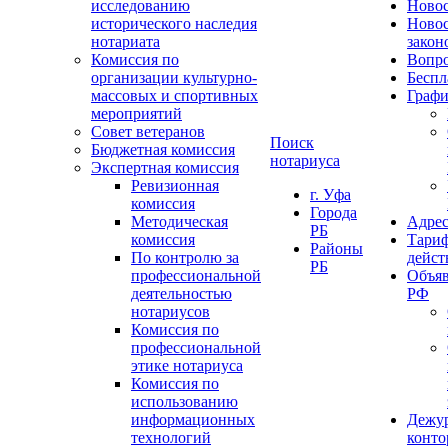
исследованию
Ново
исторического наследия
Ново
нотариата
закон
Комиссия по
Вопро
организации культурно-
Беспл
массовых и спортивных
Графи
мероприятий
Совет ветеранов
Поиск
Бюджетная комиссия
нотариуса
Экспертная комиссия
Ревизионная
г. Уфа
комиссия
Города
Методическая
Адрес
РБ
комиссия
Тариф
Районы
По контролю за
дейст
РБ
профессиональной
Объяв
деятельностью
РФ
нотариусов
Комиссия по
профессиональной
этике нотариуса
Комиссия по
использованию
информационных
Дежу
технологий
конт