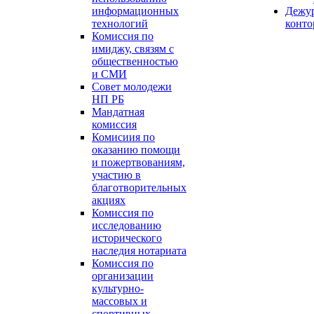
информационных
Дежу
технологий
конт
Комиссия по
имиджу, связям с
общественностью
и СМИ
Совет молодежи
НП РБ
Мандатная
комиссия
Комисиия по
оказанию помощи
и пожертвованиям,
участию в
благотворительных
акциях
Комиссия по
исследованию
исторического
наследия нотариата
Комиссия по
организации
культурно-
массовых и
спортивных