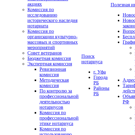
акциях
Полезная 
Комиссия по
исследованию
Ново
исторического наследия
Ново
нотариата
закон
Комиссия по
Вопро
организации культурно-
Беспл
массовых и спортивных
Графи
мероприятий
Совет ветеранов
Поиск
Бюджетная комиссия
нотариуса
Экспертная комиссия
Ревизионная
г. Уфа
комиссия
Города
Методическая
Адрес
РБ
комиссия
Тариф
Районы
По контролю за
дейст
РБ
профессиональной
Объяв
деятельностью
РФ
нотариусов
Комиссия по
профессиональной
этике нотариуса
Комиссия по
использованию