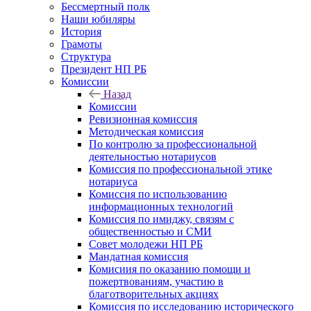
Бессмертный полк
Наши юбиляры
История
Грамоты
Структура
Президент НП РБ
Комиссии
Назад
Комиссии
Ревизионная комиссия
Методическая комиссия
По контролю за профессиональной
деятельностью нотариусов
Комиссия по профессиональной этике
нотариуса
Комиссия по использованию
информационных технологий
Комиссия по имиджу, связям с
общественностью и СМИ
Совет молодежи НП РБ
Мандатная комиссия
Комисиия по оказанию помощи и
пожертвованиям, участию в
благотворительных акциях
Комиссия по исследованию исторического