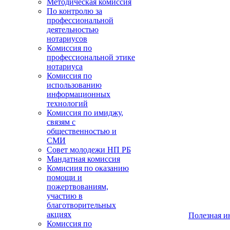
Методическая комиссия
По контролю за
профессиональной
деятельностью
нотариусов
Комиссия по
профессиональной этике
нотариуса
Комиссия по
использованию
информационных
технологий
Комиссия по имиджу,
связям с
общественностью и
СМИ
Совет молодежи НП РБ
Мандатная комиссия
Комисиия по оказанию
помощи и
пожертвованиям,
участию в
благотворительных
акциях
Полезная 
Комиссия по