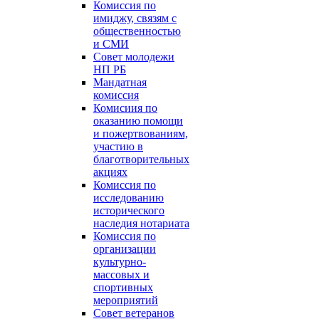
Комиссия по
имиджу, связям с
общественностью
и СМИ
Совет молодежи
НП РБ
Мандатная
комиссия
Комисиия по
оказанию помощи
и пожертвованиям,
участию в
благотворительных
акциях
Комиссия по
исследованию
исторического
наследия нотариата
Комиссия по
организации
культурно-
массовых и
спортивных
мероприятий
Совет ветеранов