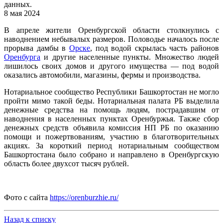
данных.
8 мая 2024
В апреле жители Оренбургской области столкнулись с
наводнением небывалых размеров. Половодье началось после
прорыва дамбы в
Орске
, под водой скрылась часть районов
Оренбурга
и другие населенные пункты. Множество людей
лишилось своих домов и другого имущества — под водой
оказались автомобили, магазины, фермы и производства.
Нотариальное сообщество Республики Башкортостан не могло
пройти мимо такой беды. Нотариальная палата РБ выделила
денежные средства на помощь людям, пострадавшим от
наводнения в населенных пунктах Оренбуржья. Также сбор
денежных средств объявила комиссия НП РБ по оказанию
помощи и пожертвованиям, участию в благотворительных
акциях. За короткий период нотариальным сообществом
Башкортостана было собрано и направлено в Оренбургскую
область более двухсот тысяч рублей.
Фото с сайта
https://orenburzhie.ru/
Назад к списку