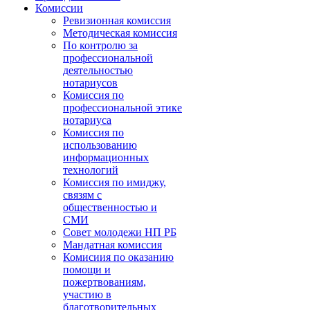
Комиссии
Ревизионная комиссия
Методическая комиссия
По контролю за
профессиональной
деятельностью
нотариусов
Комиссия по
профессиональной этике
нотариуса
Комиссия по
использованию
информационных
технологий
Комиссия по имиджу,
связям с
общественностью и
СМИ
Совет молодежи НП РБ
Мандатная комиссия
Комисиия по оказанию
помощи и
пожертвованиям,
участию в
благотворительных