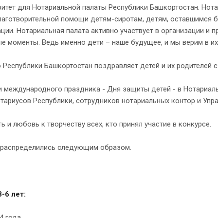
оритет для Нотариальной палаты Республики Башкортостан. Но
аготворительной помощи детям-сиротам, детям, оставшимся б
ции. Нотариальная палата активно участвует в организации и 
е моменты. Ведь именно дети – наше будущее, и мы верим в их 
Республики Башкортостан поздравляет детей и их родителей с
 международного праздника - Дня защиты детей - в Нотариаль
отариусов Республики, сотрудников нотариальных контор и Упр
 и любовь к творчеству всех, кто принял участие в конкурсе.
а распределились следующим образом.
-6 лет:
4 года