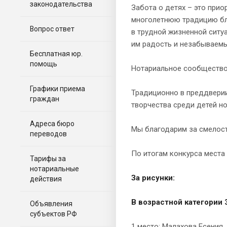
законодательства
Забота о детях – это при
многолетнюю традицию бл
Вопрос ответ
в трудной жизненной ситуа
им радость и незабываемы
Бесплатная юр.
помощь
Нотариальное сообщество 
Графики приема
Традиционно в преддверии
граждан
творчества среди детей н
Адреса бюро
Мы благодарим за смелость
переводов
По итогам конкурса мест
Тарифы за
нотариальные
За рисунки:
действия
В возрастной категории 3
Объявления
субъектов РФ
1 место: Малахова Есения, 