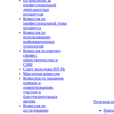
По контролю за
профессиональной
деятельностью
нотариусов
Комиссия по
профессиональной этике
нотариуса
Комиссия по
использованию
информационных
технологий
Комиссия по имиджу,
связям с
общественностью и
СМИ
Совет молодежи НП РБ
Мандатная комиссия
Комисиия по оказанию
помощи и
пожертвованиям,
участию в
благотворительных
акциях
Полезная 
Комиссия по
исследованию
Ново