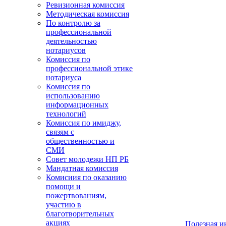
Ревизионная комиссия
Методическая комиссия
По контролю за
профессиональной
деятельностью
нотариусов
Комиссия по
профессиональной этике
нотариуса
Комиссия по
использованию
информационных
технологий
Комиссия по имиджу,
связям с
общественностью и
СМИ
Совет молодежи НП РБ
Мандатная комиссия
Комисиия по оказанию
помощи и
пожертвованиям,
участию в
благотворительных
акциях
Полезная 