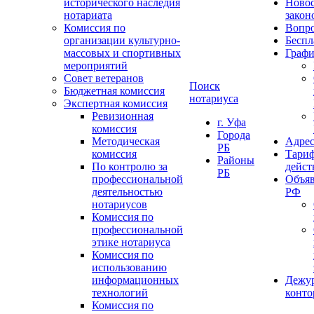
исторического наследия
Ново
нотариата
закон
Комиссия по
Вопро
организации культурно-
Беспл
массовых и спортивных
Графи
мероприятий
Совет ветеранов
Поиск
Бюджетная комиссия
нотариуса
Экспертная комиссия
Ревизионная
г. Уфа
комиссия
Города
Методическая
Адрес
РБ
комиссия
Тариф
Районы
По контролю за
дейст
РБ
профессиональной
Объяв
деятельностью
РФ
нотариусов
Комиссия по
профессиональной
этике нотариуса
Комиссия по
использованию
информационных
Дежу
технологий
конт
Комиссия по