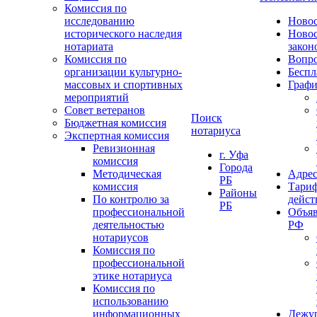
Комиссия по
исследованию
Ново
исторического наследия
Ново
нотариата
закон
Комиссия по
Вопро
организации культурно-
Беспл
массовых и спортивных
Графи
мероприятий
Совет ветеранов
Поиск
Бюджетная комиссия
нотариуса
Экспертная комиссия
Ревизионная
г. Уфа
комиссия
Города
Методическая
Адрес
РБ
комиссия
Тариф
Районы
По контролю за
дейст
РБ
профессиональной
Объяв
деятельностью
РФ
нотариусов
Комиссия по
профессиональной
этике нотариуса
Комиссия по
использованию
информационных
Дежу