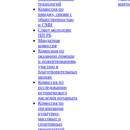
технологий
конт
Комиссия по
имиджу, связям с
общественностью
и СМИ
Совет молодежи
НП РБ
Мандатная
комиссия
Комисиия по
оказанию помощи
и пожертвованиям,
участию в
благотворительных
акциях
Комиссия по
исследованию
исторического
наследия нотариата
Комиссия по
организации
культурно-
массовых и
спортивных
мероприятий