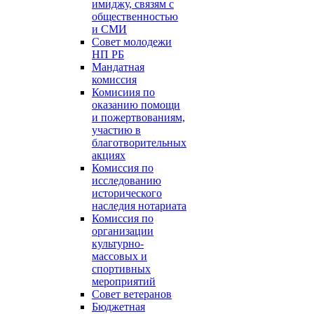
имиджу, связям с
общественностью
и СМИ
Совет молодежи
НП РБ
Мандатная
комиссия
Комисиия по
оказанию помощи
и пожертвованиям,
участию в
благотворительных
акциях
Комиссия по
исследованию
исторического
наследия нотариата
Комиссия по
организации
культурно-
массовых и
спортивных
мероприятий
Совет ветеранов
Бюджетная