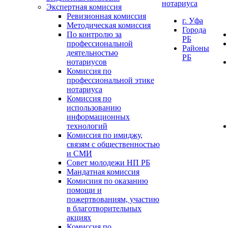
нотариуса
Экспертная комиссия
Ревизионная комиссия
г. Уфа
Методическая комиссия
Города
По контролю за
РБ
профессиональной
Районы
деятельностью
РБ
нотариусов
Комиссия по
профессиональной этике
нотариуса
Комиссия по
использованию
информационных
технологий
Комиссия по имиджу,
связям с общественностью
и СМИ
Совет молодежи НП РБ
Мандатная комиссия
Комисиия по оказанию
помощи и
пожертвованиям, участию
в благотворительных
акциях
Комиссия по