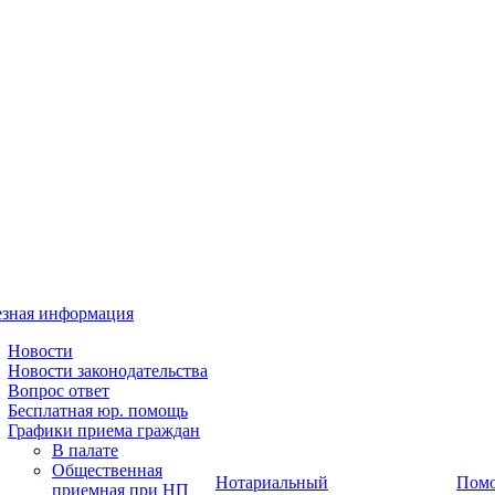
зная информация
Новости
Новости законодательства
Вопрос ответ
Бесплатная юр. помощь
Графики приема граждан
В палате
Общественная
Нотариальный
Пом
приемная при НП