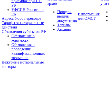
приемная при НП
архив
учас
РБ
УФСИН России по
Порядок
РБ
Информация
выдачи
Адреса бюро переводов
для ОМСУ
документов
Тарифы за нотариальные
Тарифы
действия
Архивы
Объявления субъектов РФ
Объявление о
конкурсах
Объявления о
проведении
квалификационных
экзаменов
Дежурные нотариальные
конторы