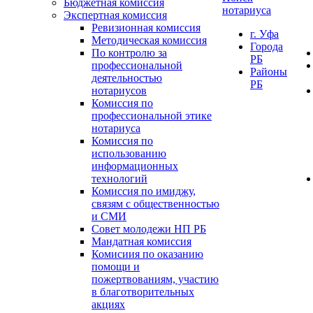
Бюджетная комиссия
нотариуса
Экспертная комиссия
Ревизионная комиссия
г. Уфа
Методическая комиссия
Города
По контролю за
РБ
профессиональной
Районы
деятельностью
РБ
нотариусов
Комиссия по
профессиональной этике
нотариуса
Комиссия по
использованию
информационных
технологий
Комиссия по имиджу,
связям с общественностью
и СМИ
Совет молодежи НП РБ
Мандатная комиссия
Комисиия по оказанию
помощи и
пожертвованиям, участию
в благотворительных
акциях