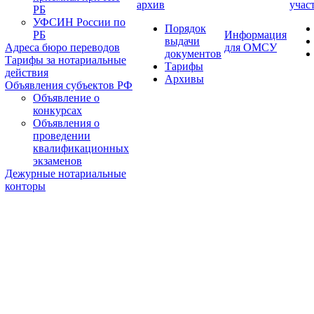
архив
учас
РБ
УФСИН России по
Порядок
РБ
Информация
выдачи
Адреса бюро переводов
для ОМСУ
документов
Тарифы за нотариальные
Тарифы
действия
Архивы
Объявления субъектов РФ
Объявление о
конкурсах
Объявления о
проведении
квалификационных
экзаменов
Дежурные нотариальные
конторы