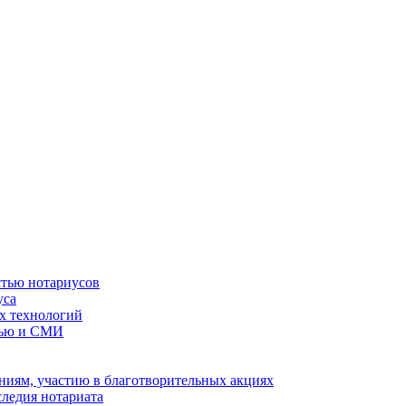
стью нотариусов
уса
х технологий
тью и СМИ
иям, участию в благотворительных акциях
ледия нотариата