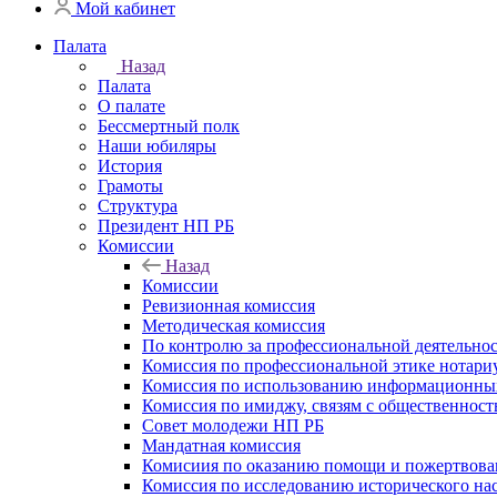
Мой кабинет
Палата
Назад
Палата
О палате
Бессмертный полк
Наши юбиляры
История
Грамоты
Структура
Президент НП РБ
Комиссии
Назад
Комиссии
Ревизионная комиссия
Методическая комиссия
По контролю за профессиональной деятельно
Комиссия по профессиональной этике нотари
Комиссия по использованию информационны
Комиссия по имиджу, связям с общественнос
Совет молодежи НП РБ
Мандатная комиссия
Комисиия по оказанию помощи и пожертвован
Комиссия по исследованию исторического нас