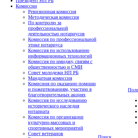
Президент НП РБ
Комиссии
Ревизионная комиссия
Методическая комиссия
По контролю за
профессиональной
деятельностью нотариусов
Комиссия по профессиональной
этике нотариуса
Комиссия по использованию
информационных технологий
Комиссия по имиджу, связям с
общественностью и СМИ
Совет молодежи НП РБ
Мандатная комиссия
Комисиия по оказанию помощи
и пожертвованиям, участию в
Поле
благотворительных акциях
Комиссия по исследованию
исторического наследия
нотариата
Комиссия по организации
культурно-массовых и
спортивных мероприятий
Совет ветеранов
Поиск