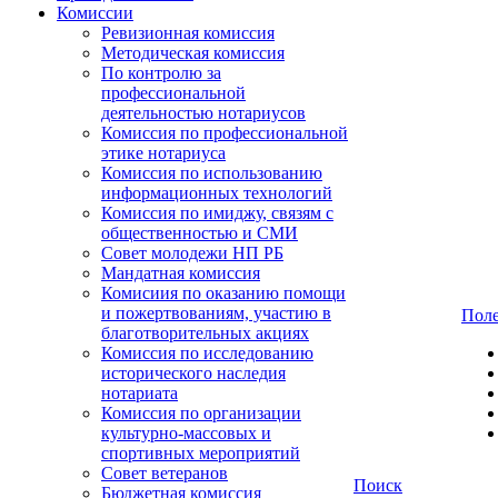
Комиссии
Ревизионная комиссия
Методическая комиссия
По контролю за
профессиональной
деятельностью нотариусов
Комиссия по профессиональной
этике нотариуса
Комиссия по использованию
информационных технологий
Комиссия по имиджу, связям с
общественностью и СМИ
Совет молодежи НП РБ
Мандатная комиссия
Комисиия по оказанию помощи
и пожертвованиям, участию в
Поле
благотворительных акциях
Комиссия по исследованию
исторического наследия
нотариата
Комиссия по организации
культурно-массовых и
спортивных мероприятий
Совет ветеранов
Поиск
Бюджетная комиссия