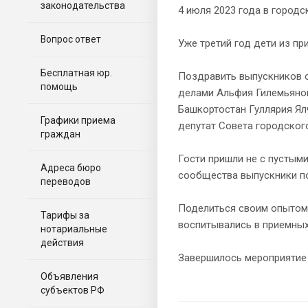
законодательства
4 июля 2023 года в город
Вопрос ответ
Уже третий год дети из пр
Бесплатная юр.
Поздравить выпускников 
помощь
делами Альфия Гилемьянов
Башкортостан Гуллярия Ял
Графики приема
депутат Совета городског
граждан
Гости пришли не с пустыми
Адреса бюро
сообщества выпускники по
переводов
Поделиться своим опытом 
Тарифы за
воспитывались в приемных
нотариальные
действия
Завершилось мероприятие
Объявления
субъектов РФ