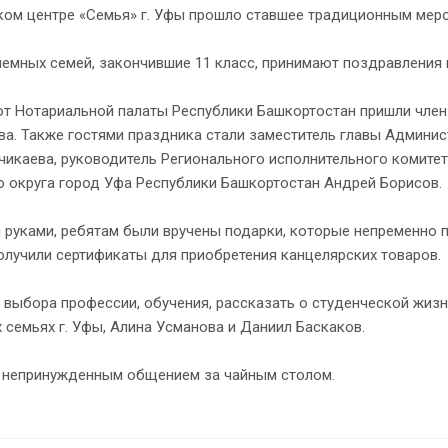
ском центре «Семья» г. Уфы прошло ставшее традиционным меро
иемных семей, закончившие 11 класс, принимают поздравления и
от Нотариальной палаты Республики Башкортостан пришли чле
а. Также гостями праздника стали заместитель главы Админис
чикаева, руководитель Регионального исполнительного комитет
о округа город Уфа Республики Башкортостан Андрей Борисов.
 руками, ребятам были вручены подарки, которые непременно по
лучили сертификаты для приобретения канцелярских товаров.
выбора профессии, обучения, рассказать о студенческой жизн
 семьях г. Уфы, Алина Усманова и Даниил Баскаков.
 непринужденным общением за чайным столом.