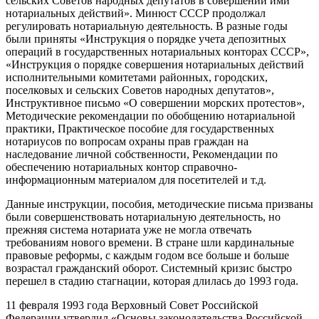
сельских Советов народных депутатов в совершении ими
нотариальных действий». Минюст СССР продолжал
регулировать нотариальную деятельность. В разные годы
были приняты «Инструкция о порядке учета депозитных
операций в государственных нотариальных конторах СССР»,
«Инструкция о порядке совершения нотариальных действий
исполнительными комитетами районных, городских,
поселковых и сельских Советов народных депутатов»,
Инструктивное письмо «О совершении морских протестов»,
Методические рекомендации по обобщению нотариальной
практики, Практическое пособие для государственных
нотариусов по вопросам охраны прав граждан на
наследование личной собственности, Рекомендации по
обеспечению нотариальных контор справочно-
информационным материалом для посетителей и т.д.
Данные инструкции, пособия, методические письма призваны
были совершенствовать нотариальную деятельность, но
прежняя система нотариата уже не могла отвечать
требованиям нового времени. В стране шли кардинальные
правовые реформы, с каждым годом все больше и больше
возрастал гражданский оборот. Системный кризис быстро
перешел в стадию стагнации, которая длилась до 1993 года.
11 февраля 1993 года Верховный Совет Российской
Федерации утвердил «Основы законодательства Российской