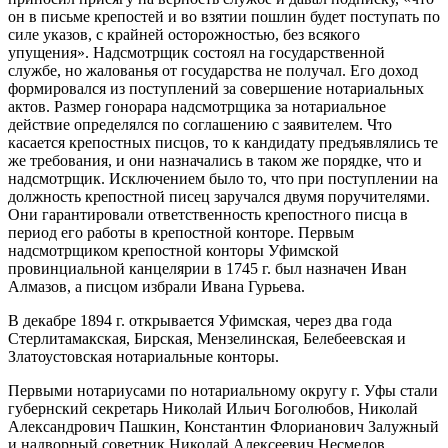
он в письме крепостей и во взятии пошлин будет поступать по
силе указов, с крайней осторожностью, без всякого
упущения». Надсмотрщик состоял на государственной
службе, но жалованья от государства не получал. Его доход
формировался из поступлений за совершение нотариальных
актов. Размер гонорара надсмотрщика за нотариальное
действие определялся по соглашению с заявителем. Что
касается крепостных писцов, то к кандидату предъявлялись те
же требования, и они назначались в таком же порядке, что и
надсмотрщик. Исключением было то, что при поступлении на
должность крепостной писец заручался двумя поручителями.
Они гарантировали ответственность крепостного писца в
период его работы в крепостной конторе. Первым
надсмотрщиком крепостной конторы Уфимской
провинциальной канцелярии в 1745 г. был назначен Иван
Алмазов, а писцом избрали Ивана Гурьева.
В декабре 1894 г. открывается Уфимская, через два года
Стерлитамакская, Бирская, Мензелинская, Белебеевская и
Златоустовская нотариальные конторы.
Первыми нотариусами по нотариальному округу г. Уфы стали
губернский секретарь Николай Ильич Боголюбов, Николай
Александрович Пашкин, Константин Флорианович Залужный
и надворный советник Николай Алексеевич Несмелов,