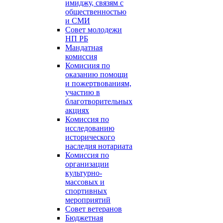
имиджу, связям с
общественностью
и СМИ
Совет молодежи
НП РБ
Мандатная
комиссия
Комисиия по
оказанию помощи
и пожертвованиям,
участию в
благотворительных
акциях
Комиссия по
исследованию
исторического
наследия нотариата
Комиссия по
организации
культурно-
массовых и
спортивных
мероприятий
Совет ветеранов
Бюджетная