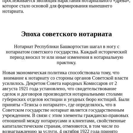
прослеживается эволюция нарастания нотариального «древа»,
которое стало основой для формирования нынешнего
нотариата.
Эпоха советского нотариата
Нотариат Республики Башкортостан шагал в ногу с
нотариатом советского государства. Каждый исторический
период вносил те или иные изменения в нотариальную
практику.
Новая экономическая политика способствовала тому, что
внимание к нотариату со стороны органов Советской власти
усилилось. Декретом Совета народных Комиссаров от 2
августа 1921 года установлено, что свидетельствование
сделок и договоров производится нотариальными столами
губернских отделов юстиции и уездных бюро юстиций. Были
приняты «Тезисы о нотариате», где определялось, что в
Советском государстве нотариат является государственным
учреждением. В связи с этим элементы гражданско-правовых
отношений между нотариусами и клиентами, свойственные
капиталистическим странам, отменяются, в том числе по
вознаграждению за услуги. 4 октября 1922 года принято