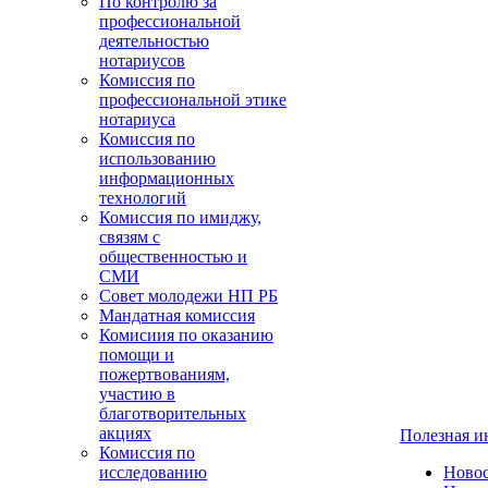
По контролю за
профессиональной
деятельностью
нотариусов
Комиссия по
профессиональной этике
нотариуса
Комиссия по
использованию
информационных
технологий
Комиссия по имиджу,
связям с
общественностью и
СМИ
Совет молодежи НП РБ
Мандатная комиссия
Комисиия по оказанию
помощи и
пожертвованиям,
участию в
благотворительных
акциях
Полезная 
Комиссия по
исследованию
Ново