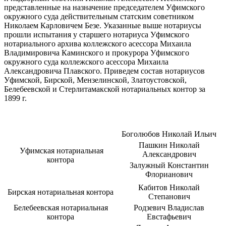
представленные на назначение председателем Уфимского
окружного суда действительным статским советником
Николаем Карловичем Безе. Указанные выше нотариусы
прошли испытания у старшего нотариуса Уфимского
нотариального архива коллежского асессора Михаила
Владимировича Каминского и прокурора Уфимского
окружного суда коллежского асессора Михаила
Александровича Плавского. Приведем состав нотариусов
Уфимской, Бирской, Мензелинской, Златоустовской,
Белебеевской и Стерлитамакской нотариальных контор за
1899 г.
Боголюбов Николай Ильич
Пашкин Николай
Уфимская нотариальная
Александрович
контора
Залужный Константин
Флорианович
Кабитов Николай
Бирская нотариальная контора
Степанович
Белебеевская нотариальная
Родзевич Владислав
контора
Евстафьевич