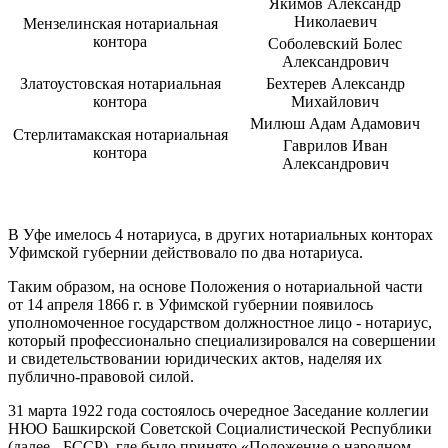
Якимов Александр
Николаевич
Мензелинская нотариальная
контора
Соболевский Болес
Александрович
Златоустовская нотариальная
Бехтерев Александр
контора
Михайлович
Милюш Адам Адамович
Стерлитамакская нотариальная
Гаврилов Иван
контора
Александрович
В Уфе имелось 4 нотариуса, в других нотариальных конторах
Уфимской губернии действовало по два нотариуса.
Таким образом, на основе Положения о нотариальной части
от 14 апреля 1866 г. в Уфимской губернии появилось
уполномоченное государством должностное лицо - нотариус,
который профессионально специализировался на совершении
и свидетельствовании юридических актов, наделяя их
публично-правовой силой.
31 марта 1922 года состоялось очередное Заседание коллегии
НЮО Башкирской Советской Социалистической Республики
(далее - БССР), где было принято «Положение о народном