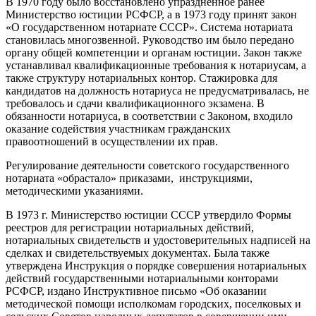
В 1970 году было восстановлено упраздненное ранее
Министерство юстиции РСФСР, а в 1973 году принят закон
«О государственном нотариате СССР». Система нотариата
становилась многозвенной. Руководство им было передано
органу общей компетенции и органам юстиции. Закон также
устанавливал квалификационные требования к нотариусам, а
также структуру нотариальных контор. Стажировка для
кандидатов на должность нотариуса не предусматривалась, не
требовалось и сдачи квалификационного экзамена. В
обязанности нотариуса, в соответствии с Законом, входило
оказание содействия участникам гражданских
правоотношений в осуществлении их прав.
Регулирование деятельности советского государственного
нотариата «обрастало» приказами, инструкциями,
методическими указаниями.
В 1973 г. Министерство юстиции СССР утвердило Формы
реестров для регистрации нотариальных действий,
нотариальных свидетельств и удостоверительных надписей на
сделках и свидетельствуемых документах. Была также
утверждена Инструкция о порядке совершения нотариальных
действий государственными нотариальными конторами
РСФСР, издано Инструктивное письмо «Об оказании
методической помощи исполкомам городских, поселковых и