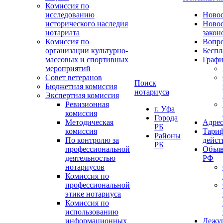
Комиссия по
исследованию
Ново
исторического наследия
Ново
нотариата
закон
Комиссия по
Вопро
организации культурно-
Беспл
массовых и спортивных
Графи
мероприятий
Совет ветеранов
Поиск
Бюджетная комиссия
нотариуса
Экспертная комиссия
Ревизионная
г. Уфа
комиссия
Города
Методическая
Адрес
РБ
комиссия
Тариф
Районы
По контролю за
дейст
РБ
профессиональной
Объяв
деятельностью
РФ
нотариусов
Комиссия по
профессиональной
этике нотариуса
Комиссия по
использованию
информационных
Дежу