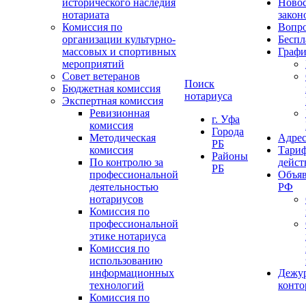
исторического наследия
Ново
нотариата
закон
Комиссия по
Вопро
организации культурно-
Беспл
массовых и спортивных
Графи
мероприятий
Совет ветеранов
Поиск
Бюджетная комиссия
нотариуса
Экспертная комиссия
Ревизионная
г. Уфа
комиссия
Города
Методическая
Адрес
РБ
комиссия
Тариф
Районы
По контролю за
дейст
РБ
профессиональной
Объяв
деятельностью
РФ
нотариусов
Комиссия по
профессиональной
этике нотариуса
Комиссия по
использованию
информационных
Дежу
технологий
конт
Комиссия по