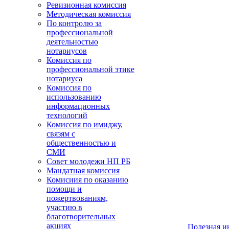
Ревизионная комиссия
Методическая комиссия
По контролю за
профессиональной
деятельностью
нотариусов
Комиссия по
профессиональной этике
нотариуса
Комиссия по
использованию
информационных
технологий
Комиссия по имиджу,
связям с
общественностью и
СМИ
Совет молодежи НП РБ
Мандатная комиссия
Комисиия по оказанию
помощи и
пожертвованиям,
участию в
благотворительных
акциях
Полезная 