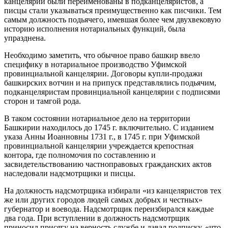
канцелярии были переименованы в подканцеляристов, а
писцы стали указываться преимущественно как писчики. Тем
самым должность подьячего, имевшая более чем двухвековую
историю исполнения нотариальных функций, была
упразднена.
Необходимо заметить, что обычное право башкир ввело
специфику в нотариальное производство Уфимской
провинциальной канцелярии. Договоры купли-продажи
башкирских вотчин и на припуск представлялись подьячим,
подканцеляристам провинциальной канцелярии с подписями
сторон и тамгой рода.
В таком состоянии нотариальное дело на территории
Башкирии находилось до 1745 г. включительно. С изданием
указа Анны Иоанновны 1731 г., в 1745 г. при Уфимской
провинциальной канцелярии учреждается крепостная
контора, где полномочия по составлению и
засвидетельствованию частноправовых гражданских актов
наследовали надсмотрщики и писцы.
На должность надсмотрщика избирали «из канцеляристов тех
же или других городов людей самых добрых и честных»
губернатор и воевода. Надсмотрщик переизбирался каждые
два года. При вступлении в должность надсмотрщик
приносил присягу на верность службе и давал подписку, «что