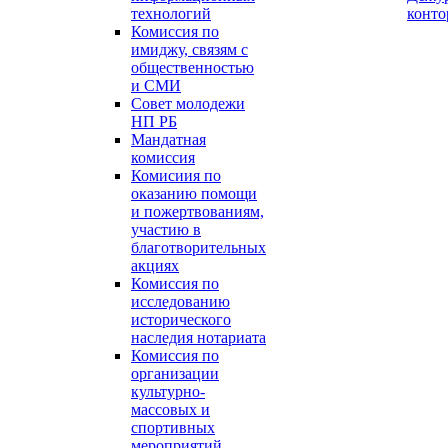
технологий
конт
Комиссия по
имиджу, связям с
общественностью
и СМИ
Совет молодежи
НП РБ
Мандатная
комиссия
Комисиия по
оказанию помощи
и пожертвованиям,
участию в
благотворительных
акциях
Комиссия по
исследованию
исторического
наследия нотариата
Комиссия по
организации
культурно-
массовых и
спортивных
мероприятий