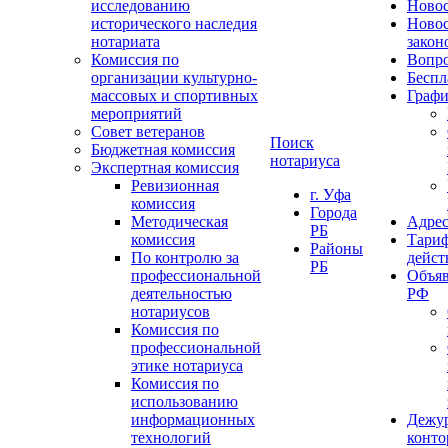
исследованию
Ново
исторического наследия
Ново
нотариата
закон
Комиссия по
Вопро
организации культурно-
Беспл
массовых и спортивных
Графи
мероприятий
Совет ветеранов
Поиск
Бюджетная комиссия
нотариуса
Экспертная комиссия
Ревизионная
г. Уфа
комиссия
Города
Методическая
Адрес
РБ
комиссия
Тариф
Районы
По контролю за
дейст
РБ
профессиональной
Объяв
деятельностью
РФ
нотариусов
Комиссия по
профессиональной
этике нотариуса
Комиссия по
использованию
информационных
Дежу
технологий
конт