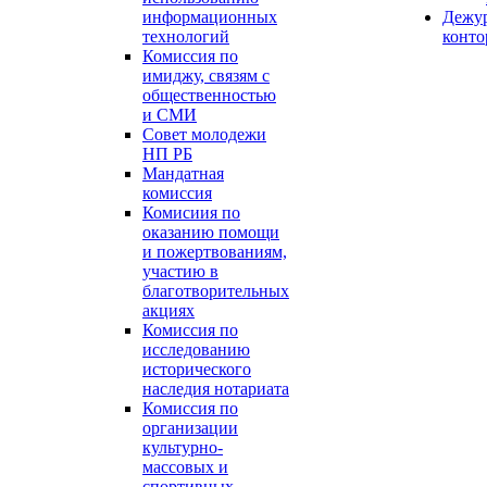
информационных
Дежу
технологий
конт
Комиссия по
имиджу, связям с
общественностью
и СМИ
Совет молодежи
НП РБ
Мандатная
комиссия
Комисиия по
оказанию помощи
и пожертвованиям,
участию в
благотворительных
акциях
Комиссия по
исследованию
исторического
наследия нотариата
Комиссия по
организации
культурно-
массовых и
спортивных