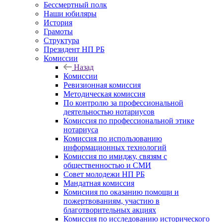
Бессмертный полк
Наши юбиляры
История
Грамоты
Структура
Президент НП РБ
Комиссии
Назад
Комиссии
Ревизионная комиссия
Методическая комиссия
По контролю за профессиональной
деятельностью нотариусов
Комиссия по профессиональной этике
нотариуса
Комиссия по использованию
информационных технологий
Комиссия по имиджу, связям с
общественностью и СМИ
Совет молодежи НП РБ
Мандатная комиссия
Комисиия по оказанию помощи и
пожертвованиям, участию в
благотворительных акциях
Комиссия по исследованию исторического