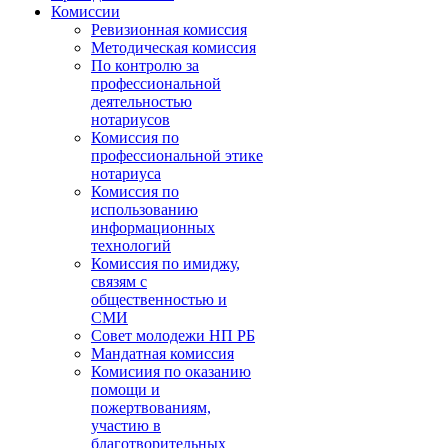
Комиссии
Ревизионная комиссия
Методическая комиссия
По контролю за
профессиональной
деятельностью
нотариусов
Комиссия по
профессиональной этике
нотариуса
Комиссия по
использованию
информационных
технологий
Комиссия по имиджу,
связям с
общественностью и
СМИ
Совет молодежи НП РБ
Мандатная комиссия
Комисиия по оказанию
помощи и
пожертвованиям,
участию в
благотворительных