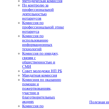
Методическая комиссия
По контролю за
профессиональной
деятельностью
нотариусов
Комиссия по
профессиональной этике
нотариуса
Комиссия по
использованию
информационных
технологий
Комиссия по имиджу,
связям с
общественностью и
СМИ
Совет молодежи НП РБ
Мандатная комиссия
Комисиия по оказанию
помощи и
пожертвованиям,
участию в
благотворительных
акциях
Полезная 
Комиссия по