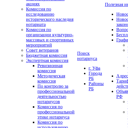
акциях
Полезная 
Комиссия по
исследованию
Ново
исторического наследия
Ново
нотариата
закон
Комиссия по
Вопро
организации культурно-
Беспл
массовых и спортивных
Графи
мероприятий
Совет ветеранов
Поиск
Бюджетная комиссия
нотариуса
Экспертная комиссия
Ревизионная
г. Уфа
комиссия
Города
Методическая
Адрес
РБ
комиссия
Тариф
Районы
По контролю за
дейст
РБ
профессиональной
Объяв
деятельностью
РФ
нотариусов
Комиссия по
профессиональной
этике нотариуса
Комиссия по
использованию