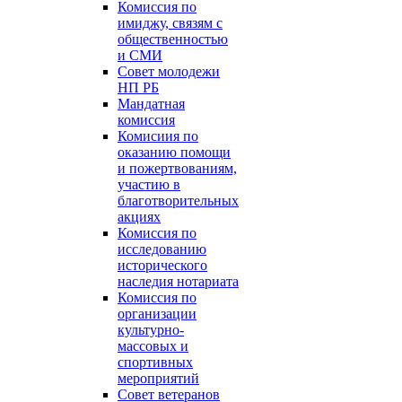
Комиссия по
имиджу, связям с
общественностью
и СМИ
Совет молодежи
НП РБ
Мандатная
комиссия
Комисиия по
оказанию помощи
и пожертвованиям,
участию в
благотворительных
акциях
Комиссия по
исследованию
исторического
наследия нотариата
Комиссия по
организации
культурно-
массовых и
спортивных
мероприятий
Совет ветеранов