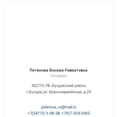
Петинова Венера Ривкатовна
Нотариус
452710, РБ, Буздякский район,
с.Буздяк,ул. Красноармейская, д.29
petinova_vr@mail.ru
+7(34773) 3-08-58; +7927-924-0305