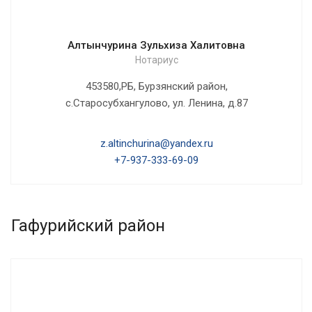
Алтынчурина Зульхиза Халитовна
Нотариус
453580,РБ, Бурзянский район,
с.Старосубхангулово, ул. Ленина, д.87
z.altinchurina@yandex.ru
+7-937-333-69-09
Гафурийский район