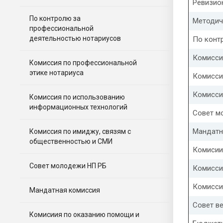
Ревизио
По контролю за
Методич
профессиональной
деятельностью нотариусов
По конт
Комисси
Комиссия по профессиональной
этике нотариуса
Комисси
Комисси
Комиссия по использованию
информационных технологий
Совет м
Мандатн
Комиссия по имиджу, связям с
общественностью и СМИ
Комисии
Совет молодежи НП РБ
Комисси
Комисси
Мандатная комиссия
Совет в
Комисиия по оказанию помощи и