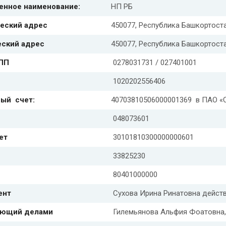
енное наименование:
НП РБ
еский адрес
450077, Республика Башкортостан
еский адрес
450077, Республика Башкортостан
КПП
0278031731 / 027401001
1020202556406
ый счет:
40703810506000001369 в ПАО «
048073601
ет
30101810300000000601
33825230
80401000000
ент
Сухова Ирина Ринатовна действ
яющий делами
Гилемьянова Альфия Фоатовна,