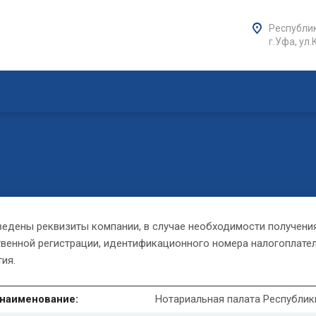
Республик
г.Уфа, ул.
едены реквизиты компании, в случае необходимости получени
венной регистрации, идентификационного номера налогоплате
тия.
наименование:
Нотариальная палата Республик