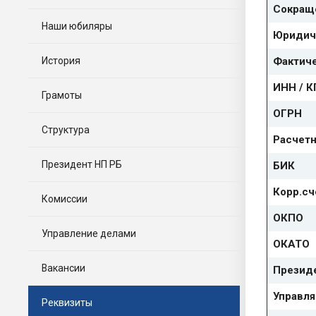
Сокращ
Наши юбиляры
Юридич
История
Фактич
ИНН / 
Грамоты
ОГРН
Структура
Расчетн
Президент НП РБ
БИК
Корр.сч
Комиссии
ОКПО
Управление делами
ОКАТО
Вакансии
Презид
Управл
Реквизиты