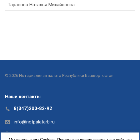
Тарасова Наталья Михайловна
© 2026 Нотариальная палата Республики Башкортостан
Наши контакты
8(347)200-82-92
info@notpalatarb.ru
Республика Башкортостан, г.Уфа, ул.Кирова, д. 31,
Мы используем Cookies. Продолжая использовать наш сайт, вы