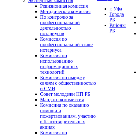
Экспертная комиссия
Ревизионная комиссия
г. Уфа
Методическая комиссия
Города
По контролю за
РБ
профессиональной
Районы
деятельностью
РБ
нотариусов
Комиссия по
профессиональной этике
нотариуса
Комиссия по
использованию
информационных
технологий
Комиссия по имиджу,
связям с общественностью
и СМИ
Совет молодежи НП РБ
Мандатная комиссия
Комисиия по оказанию
помощи и
пожертвованиям, участию
в благотворительных
акциях
Комиссия по