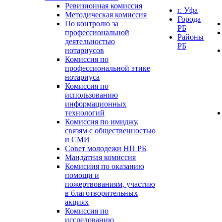
Ревизионная комиссия
г. Уфа
Методическая комиссия
Города
По контролю за
РБ
профессиональной
Районы
деятельностью
РБ
нотариусов
Комиссия по
профессиональной этике
нотариуса
Комиссия по
использованию
информационных
технологий
Комиссия по имиджу,
связям с общественностью
и СМИ
Совет молодежи НП РБ
Мандатная комиссия
Комисиия по оказанию
помощи и
пожертвованиям, участию
в благотворительных
акциях
Комиссия по
исследованию