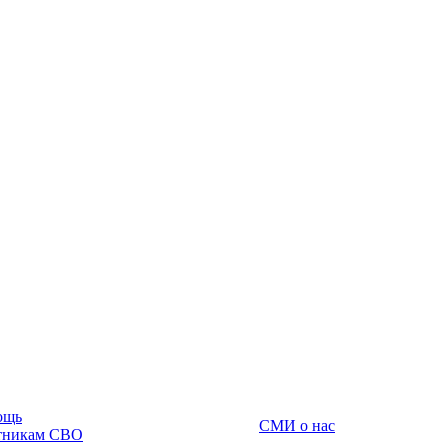
ощь
СМИ о нас
тникам СВО