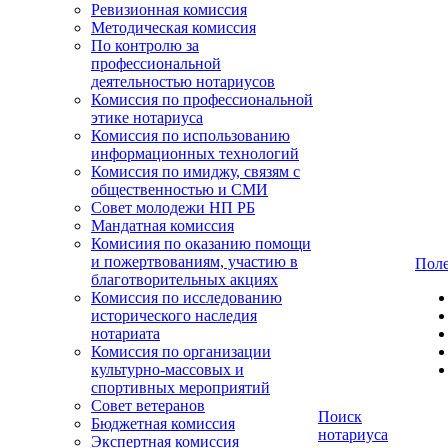
Ревизионная комиссия
Методическая комиссия
По контролю за
профессиональной
деятельностью нотариусов
Комиссия по профессиональной
этике нотариуса
Комиссия по использованию
информационных технологий
Комиссия по имиджу, связям с
общественностью и СМИ
Совет молодежи НП РБ
Мандатная комиссия
Комисиия по оказанию помощи
и пожертвованиям, участию в
Поле
благотворительных акциях
Комиссия по исследованию
исторического наследия
нотариата
Комиссия по организации
культурно-массовых и
спортивных мероприятий
Совет ветеранов
Поиск
Бюджетная комиссия
нотариуса
Экспертная комиссия