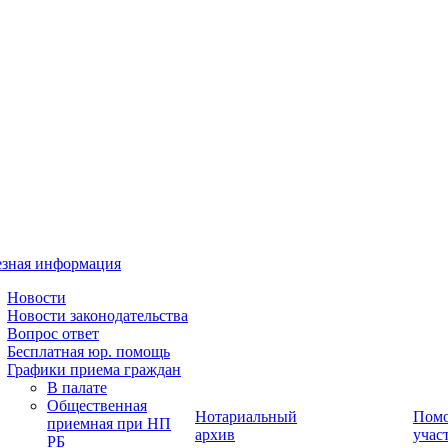
зная информация
Новости
Новости законодательства
Вопрос ответ
Бесплатная юр. помощь
Графики приема граждан
В палате
Общественная
Нотариальный
Пом
приемная при НП
архив
учас
РБ