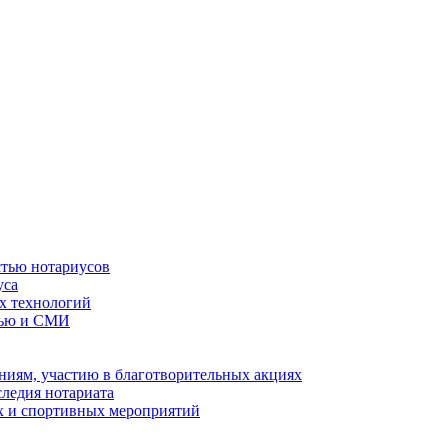
стью нотариусов
уса
х технологий
тью и СМИ
иям, участию в благотворительных акциях
ледия нотариата
х и спортивных мероприятий