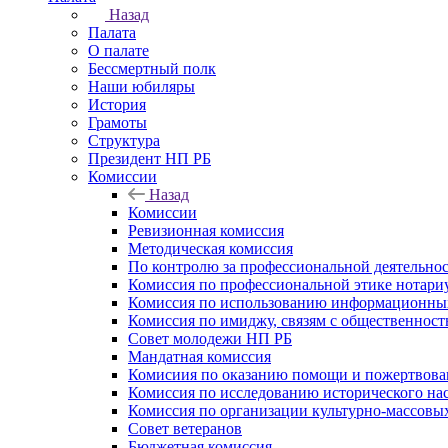
Назад
Палата
О палате
Бессмертный полк
Наши юбиляры
История
Грамоты
Структура
Президент НП РБ
Комиссии
Назад
Комиссии
Ревизионная комиссия
Методическая комиссия
По контролю за профессиональной деятельно
Комиссия по профессиональной этике нотари
Комиссия по использованию информационны
Комиссия по имиджу, связям с общественнос
Совет молодежи НП РБ
Мандатная комиссия
Комисиия по оказанию помощи и пожертвован
Комиссия по исследованию исторического нас
Комиссия по организации культурно-массовы
Совет ветеранов
Бюджетная комиссия