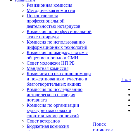
Ревизионная комиссия
Методическая комиссия
По контролю за
профессиональной
деятельностью нотариусов
Комиссия по профессиональной
этике нотариуса
Комиссия по использованию
информационных технологий
Комиссия по имиджу, связям с
общественностью и СМИ
Совет молодежи НП РБ
Мандатная комиссия
Комисиия по оказанию помощи
и пожертвованиям, участию в
Поле
благотворительных акциях
Комиссия по исследованию
исторического наследия
нотариата
Комиссия по организации
культурно-массовых и
спортивных мероприятий
Совет ветеранов
Поиск
Бюджетная комиссия
нотариуса