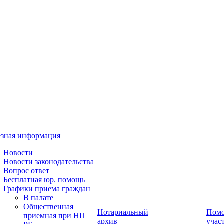
зная информация
Новости
Новости законодательства
Вопрос ответ
Бесплатная юр. помощь
Графики приема граждан
В палате
Общественная
Нотариальный
Пом
приемная при НП
архив
учас