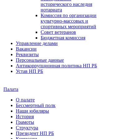
исторического наследия
нотариата
Комиссия по организации
культурно-массовых и
спортивных мероприятий
Совет ветеранов
Бюджетная комиссия
Управление делами
Вакансии
Реквизиты
Персональные данные
Антикоррупционная политика НП РБ
Устав НП РБ
Палата
О палате
Бессмертный полк
Наши юбиляры
История
Грамоты
Структура
Президент НП РБ
Комиссии