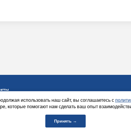
акты
одолжая использовать наш сайт, вы соглашаетесь с
полити
Республика Башкортостан,
200-82-92
ул.Кирова, д. 31, офис 5
ре, которые помогают нам сделать ваш опыт взаимодействи
palatarb.ru
Принять →