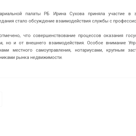
ариальной палаты РБ Ирина Сухова приняла участие в з
седания стало обсуждение взаимодействия службы с професси
тмечено, что совершенствование процессов оказания госу
м, но и от внешнего взаимодействия. Особое внимание Уп
нами местного самоуправления, нотариусами, крупным за
никами рынка недвижимости.