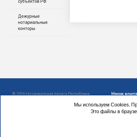
субъектов РФ
Дежурные
нотариальные
конторы
Наши конт
© 2026 Нотариальная палата Республики
Башкортостан
Мы используем Cookies. Пр
8(347)
Это файлы в браузе
info@not