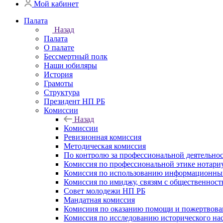
Мой кабинет
Палата
Назад
Палата
О палате
Бессмертный полк
Наши юбиляры
История
Грамоты
Структура
Президент НП РБ
Комиссии
Назад
Комиссии
Ревизионная комиссия
Методическая комиссия
По контролю за профессиональной деятельно
Комиссия по профессиональной этике нотари
Комиссия по использованию информационны
Комиссия по имиджу, связям с общественнос
Совет молодежи НП РБ
Мандатная комиссия
Комисиия по оказанию помощи и пожертвован
Комиссия по исследованию исторического нас