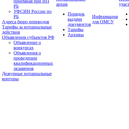
приемная при НП
архив
учас
РБ
УФСИН России по
Порядок
РБ
Информация
выдачи
Адреса бюро переводов
для ОМСУ
документов
Тарифы за нотариальные
Тарифы
действия
Архивы
Объявления субъектов РФ
Объявление о
конкурсах
Объявления о
проведении
квалификационных
экзаменов
Дежурные нотариальные
конторы