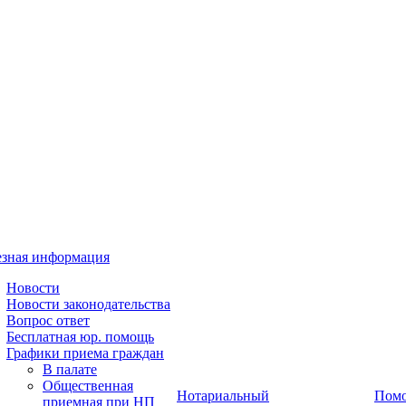
зная информация
Новости
Новости законодательства
Вопрос ответ
Бесплатная юр. помощь
Графики приема граждан
В палате
Общественная
Нотариальный
Пом
приемная при НП