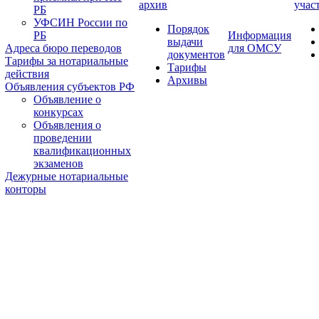
архив
учас
РБ
УФСИН России по
Порядок
РБ
Информация
выдачи
Адреса бюро переводов
для ОМСУ
документов
Тарифы за нотариальные
Тарифы
действия
Архивы
Объявления субъектов РФ
Объявление о
конкурсах
Объявления о
проведении
квалификационных
экзаменов
Дежурные нотариальные
конторы