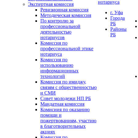
нотариуса
Экспертная комиссия
Ревизионная комиссия
г. Уфа
Методическая комиссия
Города
По контролю за
РБ
профессиональной
Районы
деятельностью
РБ
нотариусов
Комиссия по
профессиональной этике
нотариуса
Комиссия по
использованию
информационных
технологий
Комиссия по имиджу,
связям с общественностью
и СМИ
Совет молодежи НП РБ
Мандатная комиссия
Комисиия по оказанию
помощи и
пожертвованиям, участию
в благотворительных
акциях
Комиссия по