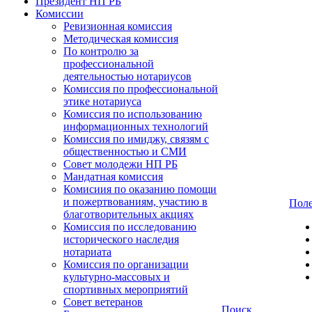
Президент НП РБ
Комиссии
Ревизионная комиссия
Методическая комиссия
По контролю за
профессиональной
деятельностью нотариусов
Комиссия по профессиональной
этике нотариуса
Комиссия по использованию
информационных технологий
Комиссия по имиджу, связям с
общественностью и СМИ
Совет молодежи НП РБ
Мандатная комиссия
Комисиия по оказанию помощи
и пожертвованиям, участию в
Поле
благотворительных акциях
Комиссия по исследованию
исторического наследия
нотариата
Комиссия по организации
культурно-массовых и
спортивных мероприятий
Совет ветеранов
Поиск