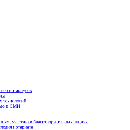
стью нотариусов
уса
х технологий
тью и СМИ
иям, участию в благотворительных акциях
ледия нотариата