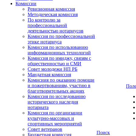
Комиссии
Ревизионная комиссия
Методическая комиссия
По контролю за
профессиональной
деятельностью нотариусов
Комиссия по профессиональной
этике нотариуса
Комиссия по использованию
информационных технологий
Комиссия по имиджу, связям с
общественностью и СМИ
Совет молодежи НП РБ
Мандатная комиссия
Комисиия по оказанию помощи
и пожертвованиям, участию в
Поле
благотворительных акциях
Комиссия по исследованию
исторического наследия
нотариата
Комиссия по организации
культурно-массовых и
спортивных мероприятий
Совет ветеранов
Поиск
Бюджетная комиссия