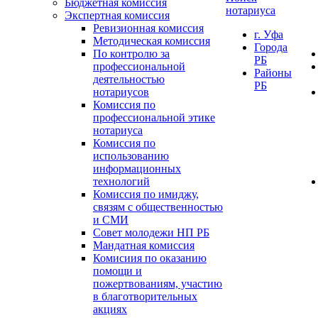
Бюджетная комиссия
нотариуса
Экспертная комиссия
Ревизионная комиссия
г. Уфа
Методическая комиссия
Города
По контролю за
РБ
профессиональной
Районы
деятельностью
РБ
нотариусов
Комиссия по
профессиональной этике
нотариуса
Комиссия по
использованию
информационных
технологий
Комиссия по имиджу,
связям с общественностью
и СМИ
Совет молодежи НП РБ
Мандатная комиссия
Комисиия по оказанию
помощи и
пожертвованиям, участию
в благотворительных
акциях