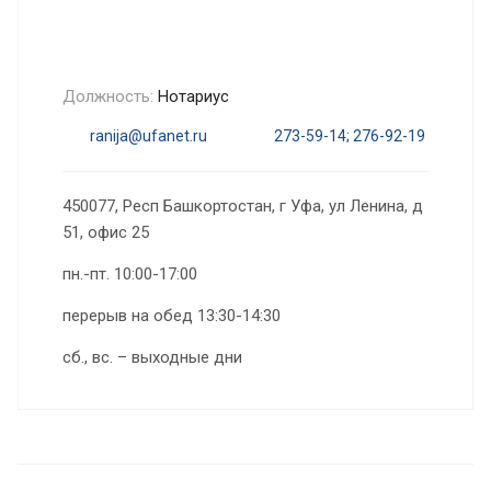
Должность:
Нотариус
ranija@ufanet.ru
273-59-14; 276-92-19
450077, Респ Башкортостан, г Уфа, ул Ленина, д
51, офис 25
пн.-пт. 10:00-17:00
перерыв на обед 13:30-14:30
сб., вс. – выходные дни