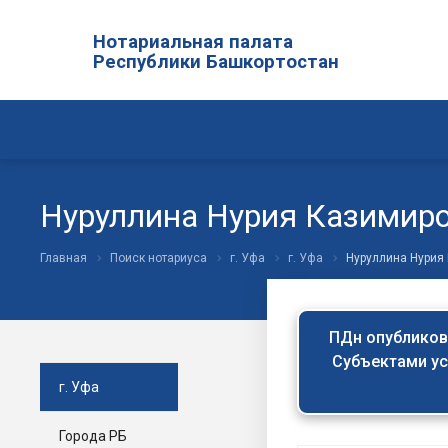
Нотариальная палата
Республики Башкортостан
Нуруллина Нурия Казимир
Главная
Поиск нотариуса
г. Уфа
г. Уфа
Нуруллина Нурия
ПДн опубликова
Субъектами ус
г. Уфа
Города РБ