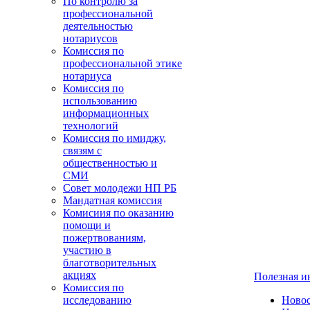
По контролю за
профессиональной
деятельностью
нотариусов
Комиссия по
профессиональной этике
нотариуса
Комиссия по
использованию
информационных
технологий
Комиссия по имиджу,
связям с
общественностью и
СМИ
Совет молодежи НП РБ
Мандатная комиссия
Комисиия по оказанию
помощи и
пожертвованиям,
участию в
благотворительных
акциях
Полезная 
Комиссия по
исследованию
Ново