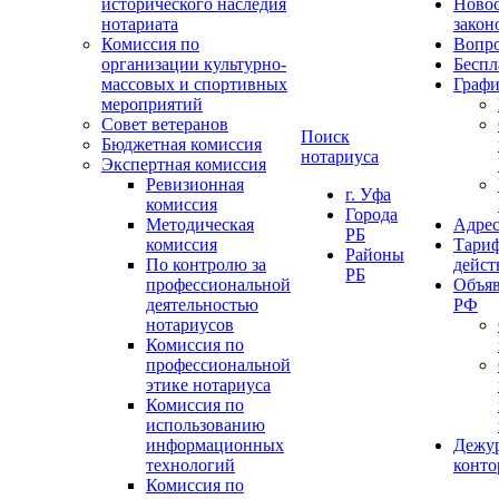
исторического наследия
Ново
нотариата
закон
Комиссия по
Вопро
организации культурно-
Беспл
массовых и спортивных
Графи
мероприятий
Совет ветеранов
Поиск
Бюджетная комиссия
нотариуса
Экспертная комиссия
Ревизионная
г. Уфа
комиссия
Города
Методическая
Адрес
РБ
комиссия
Тариф
Районы
По контролю за
дейст
РБ
профессиональной
Объяв
деятельностью
РФ
нотариусов
Комиссия по
профессиональной
этике нотариуса
Комиссия по
использованию
информационных
Дежу
технологий
конт
Комиссия по