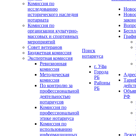
Комиссия по
исследованию
Ново
исторического наследия
Ново
нотариата
закон
Комиссия по
Вопро
организации культурно-
Беспл
массовых и спортивных
Графи
мероприятий
Совет ветеранов
Поиск
Бюджетная комиссия
нотариуса
Экспертная комиссия
Ревизионная
г. Уфа
комиссия
Города
Методическая
Адрес
РБ
комиссия
Тариф
Районы
По контролю за
дейст
РБ
профессиональной
Объяв
деятельностью
РФ
нотариусов
Комиссия по
профессиональной
этике нотариуса
Комиссия по
использованию
информационных
Дежу