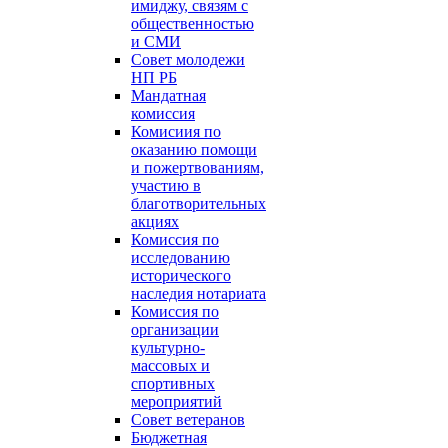
имиджу, связям с
общественностью
и СМИ
Совет молодежи
НП РБ
Мандатная
комиссия
Комисиия по
оказанию помощи
и пожертвованиям,
участию в
благотворительных
акциях
Комиссия по
исследованию
исторического
наследия нотариата
Комиссия по
организации
культурно-
массовых и
спортивных
мероприятий
Совет ветеранов
Бюджетная