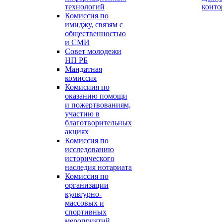
технологий
конт
Комиссия по
имиджу, связям с
общественностью
и СМИ
Совет молодежи
НП РБ
Мандатная
комиссия
Комисиия по
оказанию помощи
и пожертвованиям,
участию в
благотворительных
акциях
Комиссия по
исследованию
исторического
наследия нотариата
Комиссия по
организации
культурно-
массовых и
спортивных
мероприятий