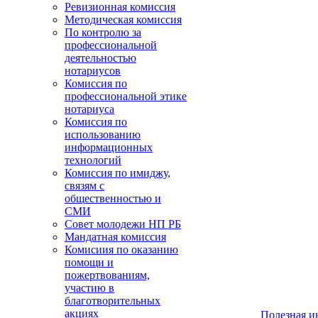
Ревизионная комиссия
Методическая комиссия
По контролю за
профессиональной
деятельностью
нотариусов
Комиссия по
профессиональной этике
нотариуса
Комиссия по
использованию
информационных
технологий
Комиссия по имиджу,
связям с
общественностью и
СМИ
Совет молодежи НП РБ
Мандатная комиссия
Комисиия по оказанию
помощи и
пожертвованиям,
участию в
благотворительных
акциях
Полезная 