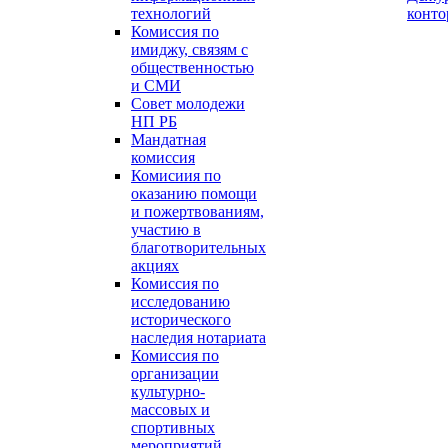
технологий
конт
Комиссия по
имиджу, связям с
общественностью
и СМИ
Совет молодежи
НП РБ
Мандатная
комиссия
Комисиия по
оказанию помощи
и пожертвованиям,
участию в
благотворительных
акциях
Комиссия по
исследованию
исторического
наследия нотариата
Комиссия по
организации
культурно-
массовых и
спортивных
мероприятий