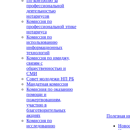
По контролю за
профессиональной
деятельностью
нотариусов
Комиссия по
профессиональной этике
нотариуса
Комиссия по
использованию
информационных
технологий
Комиссия по имиджу,
связям с
общественностью и
СМИ
Совет молодежи НП РБ
Мандатная комиссия
Комисиия по оказанию
помощи и
пожертвованиям,
участию в
благотворительных
акциях
Полезная 
Комиссия по
исследованию
Ново