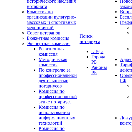
исторического наследия
Ново
нотариата
закон
Комиссия по
Вопро
организации культурно-
Беспл
массовых и спортивных
Графи
мероприятий
Совет ветеранов
Поиск
Бюджетная комиссия
нотариуса
Экспертная комиссия
Ревизионная
г. Уфа
комиссия
Города
Методическая
Адрес
РБ
комиссия
Тариф
Районы
По контролю за
дейст
РБ
профессиональной
Объяв
деятельностью
РФ
нотариусов
Комиссия по
профессиональной
этике нотариуса
Комиссия по
использованию
информационных
Дежу
технологий
конт
Комиссия по