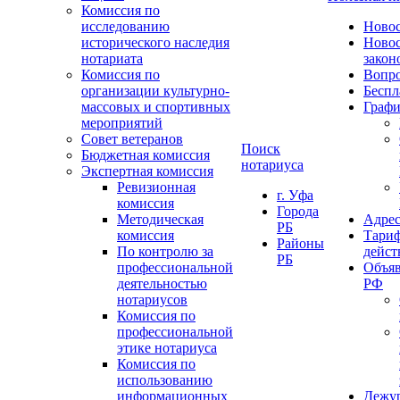
Комиссия по
исследованию
Ново
исторического наследия
Ново
нотариата
закон
Комиссия по
Вопро
организации культурно-
Беспл
массовых и спортивных
Графи
мероприятий
Совет ветеранов
Поиск
Бюджетная комиссия
нотариуса
Экспертная комиссия
Ревизионная
г. Уфа
комиссия
Города
Методическая
Адрес
РБ
комиссия
Тариф
Районы
По контролю за
дейст
РБ
профессиональной
Объяв
деятельностью
РФ
нотариусов
Комиссия по
профессиональной
этике нотариуса
Комиссия по
использованию
информационных
Дежу