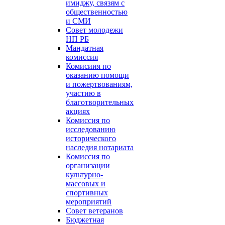
имиджу, связям с
общественностью
и СМИ
Совет молодежи
НП РБ
Мандатная
комиссия
Комисиия по
оказанию помощи
и пожертвованиям,
участию в
благотворительных
акциях
Комиссия по
исследованию
исторического
наследия нотариата
Комиссия по
организации
культурно-
массовых и
спортивных
мероприятий
Совет ветеранов
Бюджетная