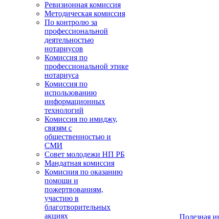
Ревизионная комиссия
Методическая комиссия
По контролю за
профессиональной
деятельностью
нотариусов
Комиссия по
профессиональной этике
нотариуса
Комиссия по
использованию
информационных
технологий
Комиссия по имиджу,
связям с
общественностью и
СМИ
Совет молодежи НП РБ
Мандатная комиссия
Комисиия по оказанию
помощи и
пожертвованиям,
участию в
благотворительных
акциях
Полезная 