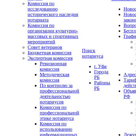
Комиссия по
исследованию
Ново
исторического наследия
Ново
нотариата
закон
Комиссия по
Вопро
организации культурно-
Беспл
массовых и спортивных
Графи
мероприятий
Совет ветеранов
Поиск
Бюджетная комиссия
нотариуса
Экспертная комиссия
Ревизионная
г. Уфа
комиссия
Города
Методическая
Адрес
РБ
комиссия
Тариф
Районы
По контролю за
дейст
РБ
профессиональной
Объяв
деятельностью
РФ
нотариусов
Комиссия по
профессиональной
этике нотариуса
Комиссия по
использованию
информационных
Дежу