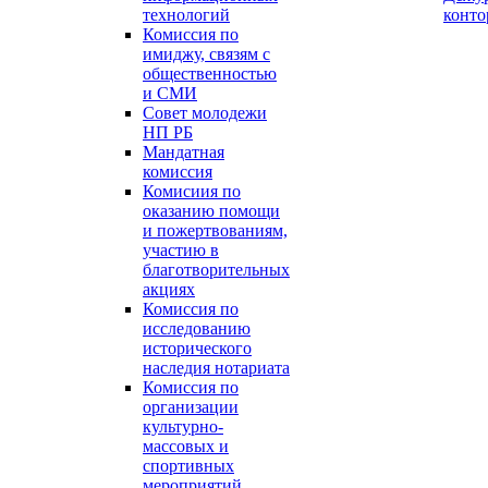
технологий
конт
Комиссия по
имиджу, связям с
общественностью
и СМИ
Совет молодежи
НП РБ
Мандатная
комиссия
Комисиия по
оказанию помощи
и пожертвованиям,
участию в
благотворительных
акциях
Комиссия по
исследованию
исторического
наследия нотариата
Комиссия по
организации
культурно-
массовых и
спортивных
мероприятий