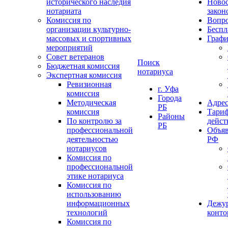
исторического наследия
Ново
нотариата
закон
Комиссия по
Вопро
организации культурно-
Беспл
массовых и спортивных
Графи
мероприятий
Совет ветеранов
Поиск
Бюджетная комиссия
нотариуса
Экспертная комиссия
Ревизионная
г. Уфа
комиссия
Города
Методическая
Адрес
РБ
комиссия
Тариф
Районы
По контролю за
дейст
РБ
профессиональной
Объяв
деятельностью
РФ
нотариусов
Комиссия по
профессиональной
этике нотариуса
Комиссия по
использованию
информационных
Дежу
технологий
конт
Комиссия по