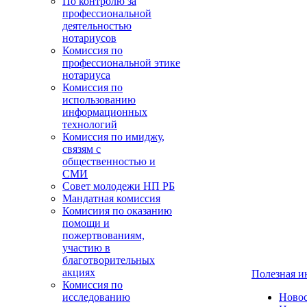
По контролю за
профессиональной
деятельностью
нотариусов
Комиссия по
профессиональной этике
нотариуса
Комиссия по
использованию
информационных
технологий
Комиссия по имиджу,
связям с
общественностью и
СМИ
Совет молодежи НП РБ
Мандатная комиссия
Комисиия по оказанию
помощи и
пожертвованиям,
участию в
благотворительных
акциях
Полезная 
Комиссия по
исследованию
Ново