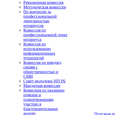
Ревизионная комиссия
Методическая комиссия
По контролю за
профессиональной
деятельностью
нотариусов
Комиссия по
профессиональной этике
нотариуса
Комиссия по
использованию
информационных
технологий
Комиссия по имиджу,
связям с
общественностью и
СМИ
Совет молодежи НП РБ
Мандатная комиссия
Комисиия по оказанию
помощи и
пожертвованиям,
участию в
благотворительных
акциях
Полезная 