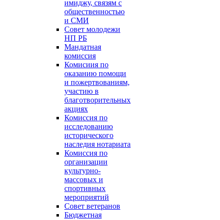
имиджу, связям с
общественностью
и СМИ
Совет молодежи
НП РБ
Мандатная
комиссия
Комисиия по
оказанию помощи
и пожертвованиям,
участию в
благотворительных
акциях
Комиссия по
исследованию
исторического
наследия нотариата
Комиссия по
организации
культурно-
массовых и
спортивных
мероприятий
Совет ветеранов
Бюджетная