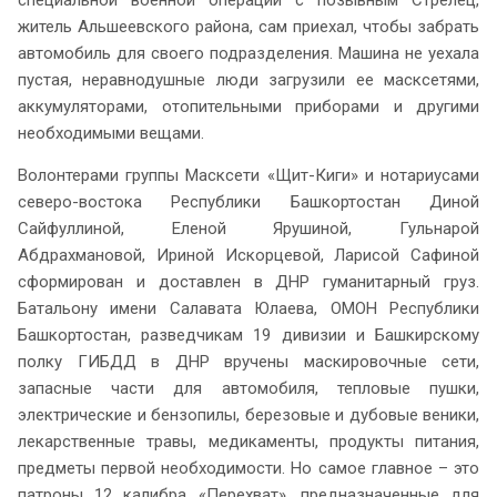
житель Альшеевского района, сам приехал, чтобы забрать
автомобиль для своего подразделения. Машина не уехала
пустая, неравнодушные люди загрузили ее масксетями,
аккумуляторами, отопительными приборами и другими
необходимыми вещами.
Волонтерами группы Масксети «Щит-Киги» и нотариусами
северо-востока Республики Башкортостан Диной
Сайфуллиной, Еленой Ярушиной, Гульнарой
Абдрахмановой, Ириной Искорцевой, Ларисой Сафиной
сформирован и доставлен в ДНР гуманитарный груз.
Батальону имени Салавата Юлаева, ОМОН Республики
Башкортостан, разведчикам 19 дивизии и Башкирскому
полку ГИБДД в ДНР вручены маскировочные сети,
запасные части для автомобиля, тепловые пушки,
электрические и бензопилы, березовые и дубовые веники,
лекарственные травы, медикаменты, продукты питания,
предметы первой необходимости. Но самое главное – это
патроны 12 калибра «Перехват», предназначенные для