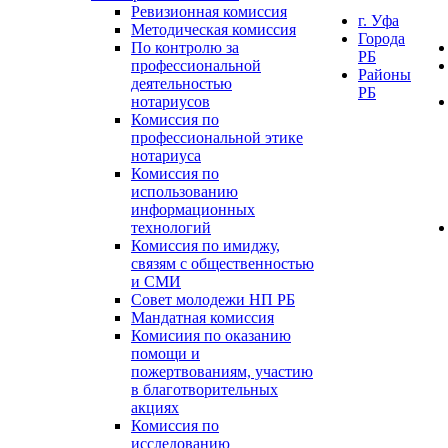
Ревизионная комиссия
г. Уфа
Методическая комиссия
Города
По контролю за
РБ
профессиональной
Районы
деятельностью
РБ
нотариусов
Комиссия по
профессиональной этике
нотариуса
Комиссия по
использованию
информационных
технологий
Комиссия по имиджу,
связям с общественностью
и СМИ
Совет молодежи НП РБ
Мандатная комиссия
Комисиия по оказанию
помощи и
пожертвованиям, участию
в благотворительных
акциях
Комиссия по
исследованию