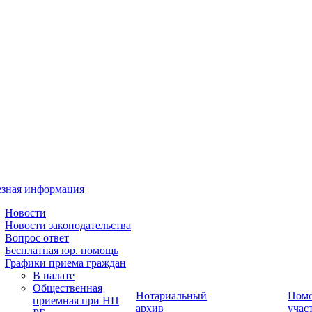
зная информация
Новости
Новости законодательства
Вопрос ответ
Бесплатная юр. помощь
Графики приема граждан
В палате
Общественная
Нотариальный
Пом
приемная при НП
архив
учас