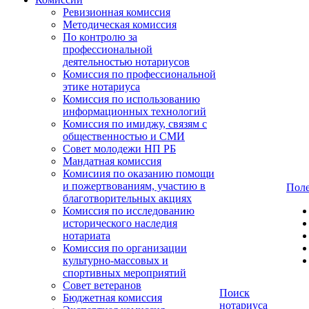
Ревизионная комиссия
Методическая комиссия
По контролю за
профессиональной
деятельностью нотариусов
Комиссия по профессиональной
этике нотариуса
Комиссия по использованию
информационных технологий
Комиссия по имиджу, связям с
общественностью и СМИ
Совет молодежи НП РБ
Мандатная комиссия
Комисиия по оказанию помощи
и пожертвованиям, участию в
Поле
благотворительных акциях
Комиссия по исследованию
исторического наследия
нотариата
Комиссия по организации
культурно-массовых и
спортивных мероприятий
Совет ветеранов
Поиск
Бюджетная комиссия
нотариуса