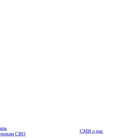
ощь
СМИ о нас
тникам СВО