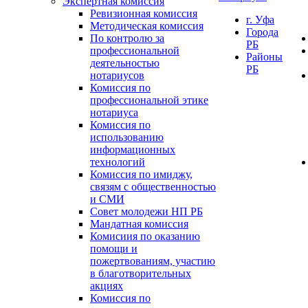
Экспертная комиссия
Ревизионная комиссия
г. Уфа
Методическая комиссия
Города
По контролю за
РБ
профессиональной
Районы
деятельностью
РБ
нотариусов
Комиссия по
профессиональной этике
нотариуса
Комиссия по
использованию
информационных
технологий
Комиссия по имиджу,
связям с общественностью
и СМИ
Совет молодежи НП РБ
Мандатная комиссия
Комисиия по оказанию
помощи и
пожертвованиям, участию
в благотворительных
акциях
Комиссия по