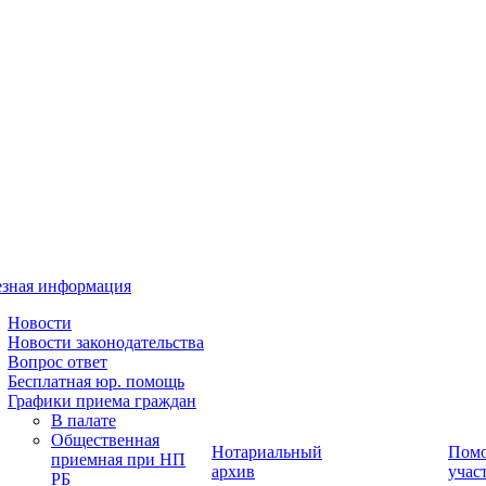
зная информация
Новости
Новости законодательства
Вопрос ответ
Бесплатная юр. помощь
Графики приема граждан
В палате
Общественная
Нотариальный
Пом
приемная при НП
архив
учас
РБ