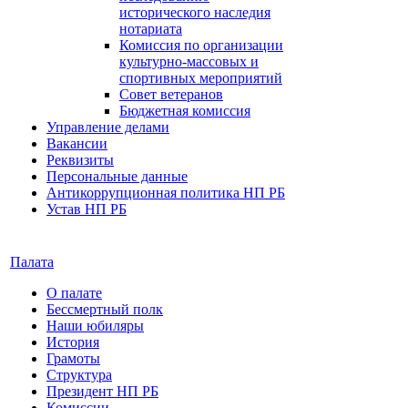
исторического наследия
нотариата
Комиссия по организации
культурно-массовых и
спортивных мероприятий
Совет ветеранов
Бюджетная комиссия
Управление делами
Вакансии
Реквизиты
Персональные данные
Антикоррупционная политика НП РБ
Устав НП РБ
Палата
О палате
Бессмертный полк
Наши юбиляры
История
Грамоты
Структура
Президент НП РБ
Комиссии