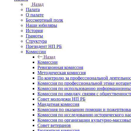
Назад
Палата
О палате
Бессмертный полк
Наши юбиляры
История
Грамоты
Структура
Президент НП РБ
Комиссии
Назад
Комиссии
Ревизионная комиссия
Методическая комиссия
По контролю за профессиональной деятельно
Комиссия по профессиональной этике нотари
Комиссия по использованию информационны
Комиссия по имиджу, связям с общественнос
Совет молодежи НП РБ
Мандатная комиссия
Комисиия по оказанию помощи и пожертвован
Комиссия по исследованию исторического нас
Комиссия по организации культурно-массовы
Совет ветеранов
Бюджетная комиссия