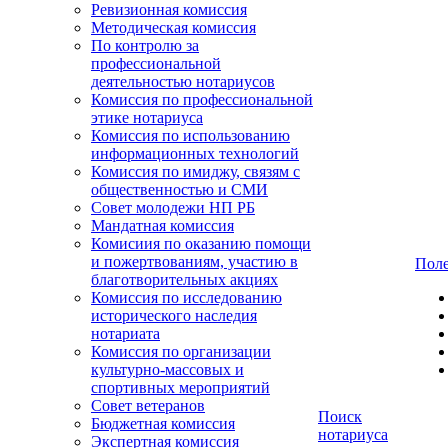
Ревизионная комиссия
Методическая комиссия
По контролю за
профессиональной
деятельностью нотариусов
Комиссия по профессиональной
этике нотариуса
Комиссия по использованию
информационных технологий
Комиссия по имиджу, связям с
общественностью и СМИ
Совет молодежи НП РБ
Мандатная комиссия
Комисиия по оказанию помощи
и пожертвованиям, участию в
Поле
благотворительных акциях
Комиссия по исследованию
исторического наследия
нотариата
Комиссия по организации
культурно-массовых и
спортивных мероприятий
Совет ветеранов
Поиск
Бюджетная комиссия
нотариуса
Экспертная комиссия