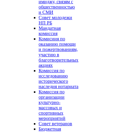
имиджу, связям с
общественностью
и СМИ
Совет молодежи
НП РБ
Мандатная
комиссия
Комисиия по
оказанию помощи
и пожертвованиям,
участию в
благотворительных
акциях
Комиссия по
исследованию
исторического
наследия нотариата
Комиссия по
организации
культурно-
массовых и
спортивных
мероприятий
Совет ветеранов
Бюджетная