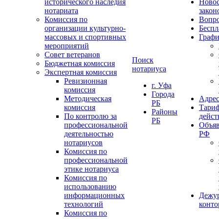
исторического наследия
Ново
нотариата
закон
Комиссия по
Вопро
организации культурно-
Беспл
массовых и спортивных
Графи
мероприятий
Совет ветеранов
Поиск
Бюджетная комиссия
нотариуса
Экспертная комиссия
Ревизионная
г. Уфа
комиссия
Города
Методическая
Адрес
РБ
комиссия
Тариф
Районы
По контролю за
дейст
РБ
профессиональной
Объяв
деятельностью
РФ
нотариусов
Комиссия по
профессиональной
этике нотариуса
Комиссия по
использованию
информационных
Дежу
технологий
конт
Комиссия по