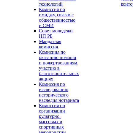
технологий
конт
Комиссия по
имиджу, связям с
общественностью
и СМИ
Совет молодежи
НП РБ
Мандатная
комиссия
Комисиия по
оказанию помощи
и пожертвованиям,
участию в
благотворительных
акциях
Комиссия по
исследованию
исторического
наследия нотариата
Комиссия по
организации
культурно-
массовых и
спортивных
мероприятий