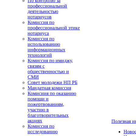
По контролю за
профессиональной
деятельностью
нотариусов
Комиссия по
профессиональной этике
нотариуса
Комиссия по
использованию
информационных
технологий
Комиссия по имиджу,
связям с
общественностью и
СМИ
Совет молодежи НП РБ
Мандатная комиссия
Комисиия по оказанию
помощи и
пожертвованиям,
участию в
благотворительных
акциях
Полезная 
Комиссия по
исследованию
Ново