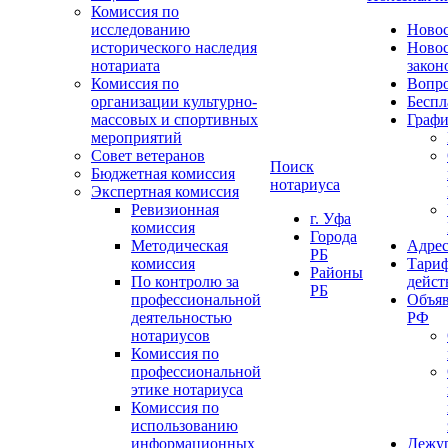
Комиссия по
исследованию
Ново
исторического наследия
Ново
нотариата
закон
Комиссия по
Вопро
организации культурно-
Беспл
массовых и спортивных
Графи
мероприятий
Совет ветеранов
Поиск
Бюджетная комиссия
нотариуса
Экспертная комиссия
Ревизионная
г. Уфа
комиссия
Города
Методическая
Адрес
РБ
комиссия
Тариф
Районы
По контролю за
дейст
РБ
профессиональной
Объяв
деятельностью
РФ
нотариусов
Комиссия по
профессиональной
этике нотариуса
Комиссия по
использованию
информационных
Дежу