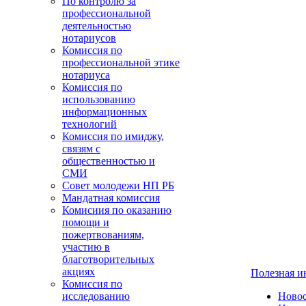
По контролю за
профессиональной
деятельностью
нотариусов
Комиссия по
профессиональной этике
нотариуса
Комиссия по
использованию
информационных
технологий
Комиссия по имиджу,
связям с
общественностью и
СМИ
Совет молодежи НП РБ
Мандатная комиссия
Комисиия по оказанию
помощи и
пожертвованиям,
участию в
благотворительных
акциях
Полезная 
Комиссия по
исследованию
Ново