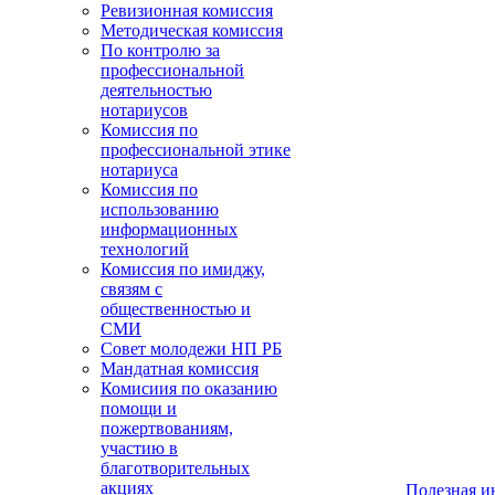
Ревизионная комиссия
Методическая комиссия
По контролю за
профессиональной
деятельностью
нотариусов
Комиссия по
профессиональной этике
нотариуса
Комиссия по
использованию
информационных
технологий
Комиссия по имиджу,
связям с
общественностью и
СМИ
Совет молодежи НП РБ
Мандатная комиссия
Комисиия по оказанию
помощи и
пожертвованиям,
участию в
благотворительных
акциях
Полезная 