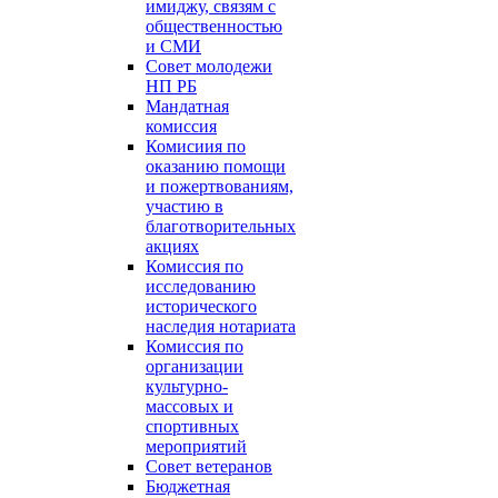
имиджу, связям с
общественностью
и СМИ
Совет молодежи
НП РБ
Мандатная
комиссия
Комисиия по
оказанию помощи
и пожертвованиям,
участию в
благотворительных
акциях
Комиссия по
исследованию
исторического
наследия нотариата
Комиссия по
организации
культурно-
массовых и
спортивных
мероприятий
Совет ветеранов
Бюджетная