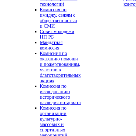
технологий
конт
Комиссия по
имиджу, связям с
общественностью
и СМИ
Совет молодежи
НП РБ
Мандатная
комиссия
Комисиия по
оказанию помощи
и пожертвованиям,
участию в
благотворительных
акциях
Комиссия по
исследованию
исторического
наследия нотариата
Комиссия по
организации
культурно-
массовых и
спортивных
мероприятий