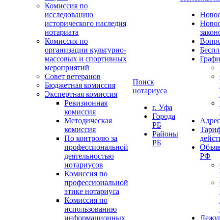
Комиссия по
исследованию
Ново
исторического наследия
Ново
нотариата
закон
Комиссия по
Вопро
организации культурно-
Беспл
массовых и спортивных
Графи
мероприятий
Совет ветеранов
Поиск
Бюджетная комиссия
нотариуса
Экспертная комиссия
Ревизионная
г. Уфа
комиссия
Города
Методическая
Адрес
РБ
комиссия
Тариф
Районы
По контролю за
дейст
РБ
профессиональной
Объяв
деятельностью
РФ
нотариусов
Комиссия по
профессиональной
этике нотариуса
Комиссия по
использованию
информационных
Дежу