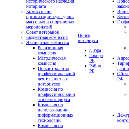
исторического наследия
Ново
нотариата
закон
Комиссия по
Вопро
организации культурно-
Беспл
массовых и спортивных
Графи
мероприятий
Совет ветеранов
Поиск
Бюджетная комиссия
нотариуса
Экспертная комиссия
Ревизионная
г. Уфа
комиссия
Города
Методическая
Адрес
РБ
комиссия
Тариф
Районы
По контролю за
дейст
РБ
профессиональной
Объяв
деятельностью
РФ
нотариусов
Комиссия по
профессиональной
этике нотариуса
Комиссия по
использованию
информационных
Дежу
технологий
конт
Комиссия по